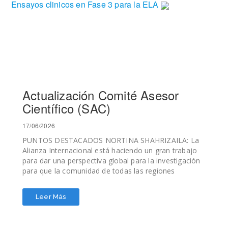
Ensayos clinicos en Fase 3 para la ELA
Actualización Comité Asesor
Científico (SAC)
17/06/2026
PUNTOS DESTACADOS NORTINA SHAHRIZAILA: La
Alianza Internacional está haciendo un gran trabajo
para dar una perspectiva global para la investigación
para que la comunidad de todas las regiones
participe y proporcione un espectro más variado de
razas y etnias. JINSY ANDREWS: El panorama de
Leer Más
fases 1 y 2 es muy robusto actualmente en ELA, pero
no son muchos los que están en fases avanzadas.
Estos son los productos que se encuentran en Fase