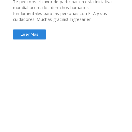
Te pedimos el favor de participar en esta iniciativa
rico que era el grupo. Fue una sesión inspiradora que
mundial acerca los derechos humanos
permitió a las personas conectarse tanto a nivel
fundamentales para las personas con ELA y sus
humano como profesional. Luego cambié de tema
cuidadores. Muchas gracias! Ingresar en
para participar en un taller sobre ómica donde
https://survey.alchemer-ca.com/.../ALSMND-Rights-
aprendimos sobre el uso de diferentes técnicas
25... I www.asociacionela.org.ar
imparciales, como la transcriptómica y la lipidómica,
Leer Más
para comprender los mecanismos de las
enfermedades. A esto le siguió una sesión práctica y
bien organizada en la que analizamos datos
transcriptómicos de tejido post mortem real para
comprender los desafíos y los aspectos
emocionantes de realizar este tipo de análisis.
Presentación plenaria de aperturaDía 2: Empezamos
temprano con la ceremonia de apertura de PACTALS,
con las bienvenidas de los presidentes, el presidente
de PACTALS, MND Australia, y una persona que vive
con ELA/EMN en Australia. Pasamos a la primera
sesión plenaria, que fue mi sesión favorita. Cada país
de PACTALS ofreció una actualización de cinco
minutos sobre el estado del panorama clínico y de
investigación de la ELA/EMN en su región. Fue una
serie de charlas impactantes que destacaron los